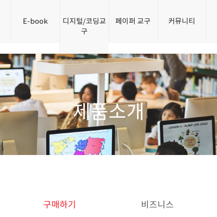
개
E-book
디지털/코딩교
페이퍼 교구
커뮤니티
구
제품소개
구매하기
비즈니스