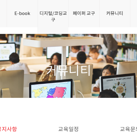
개
E-book
디지털/코딩교
페이퍼 교구
커뮤니티
구
커뮤니티
공지사항
교육일정
교육문