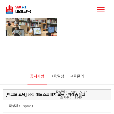
커뮤니티
공지사항
교육일정
교육문의
작성일 :
2019-05-22
[앤코보 교육] 꿈길 에드스크래치 교육 - 위례중학교
조회수 :
1949
작성자 :
spmng