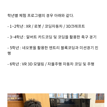
학년별 체험 프로그램의 경우 아래와 같다
.
- 1~2
학년
:
XR /
로봇
/
코딩자동차
/ 3D
크래프트
- 3~4
학년
:
알버트
카드코딩 및 코딩을 활용한 축구 경기
- 5
학년
:
네오봇을
활용한
엔트리
블록코딩과 미션경기 진
행
- 6
학년
: VR 3D
모델링
/
자율주행 자동차 코딩 및 주행