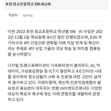
포천 정교초등학교 SW.AI교육
작성자 :
spmng
이번
2022
포천 정교초등학교 학년별
SW · AI
수업은
202
2
년
12
월
1
일 목요일에
4
시간 동안 진행되었으며
, ESG
위
기의식과
4
차 산업으로 변화될 미래 직업 연계 및 확산
이
라는 주제로
4
차 산업 기술과 코딩 학습 및
피지컬
컴퓨팅
을 실시하였다
.
디지털
트랜스포메이션이
가속화되면서
클라우드
, AI,
빅
데이터
,
가상증강현실 등
ICT
가 발전하고
4.0
인터넷 시대
를 맞이하여 청소년들의 사회 속 진로에 대한 고민이 급격
히 증가하고 있다
.
미래지향적
,
혁신적 진로직업체험의 필
요성과 중요성이 대두되는 만큼 ㈜
이앤오즈에서는
다양한
대상의 특성과 욕구에 맞는 미래
콘텐츠를
개발하여 운영
하고 있다
.