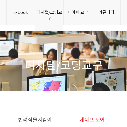
개
E-book
디지털/코딩교
페이퍼 교구
커뮤니티
구
디지털/코딩교구
반려식물지킴이
세이프 도어