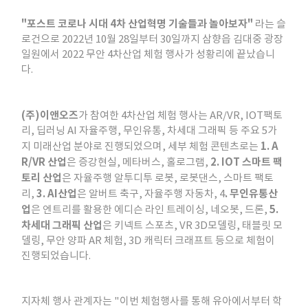
"포스트 코로나 시대 4차 산업혁명 기술들과 놀아보자"
라는 슬
로건으로 2022년 10월 28일부터 30일까지 삼향읍 김대중 광장
일원에서 2022 무안 4차산업 체험 행사가 성황리에 끝났습니
다.
(주)이앤오즈
가 참여한 4차산업 체험 행사는 AR/VR, IOT팩토
리, 딥러닝 AI 자율주행, 무인유통, 차세대 그래픽 등 주요 5가
1. A
지 미래산업 분야로 진행되었으며, 세부 체험 콘텐츠로는
R/VR 산업
2. IOT 스마트 팩
은 증강현실, 메타버스, 홀로그램,
토리 산업
은 자율주행 알투디투 로봇, 로봇댄스, 스마트 팩토
3. AI산업
. 무인유통산
리,
은 알버트 축구, 자율주행 자동차, 4
업
5.
은 엔트리를 활용한 에디슨 라인 트레이싱, 네오봇, 드론,
차세대 그래픽 산업
은 키넥트 스포츠, VR 3D모델링, 태블릿 모
델링, 무안 양파 AR 체험, 3D 캐릭터 크래프트 등으로 체험이
진행되었습니다.
지자체 행사 관계자는 "이번 체험행사를 통해 유아에서부터 학