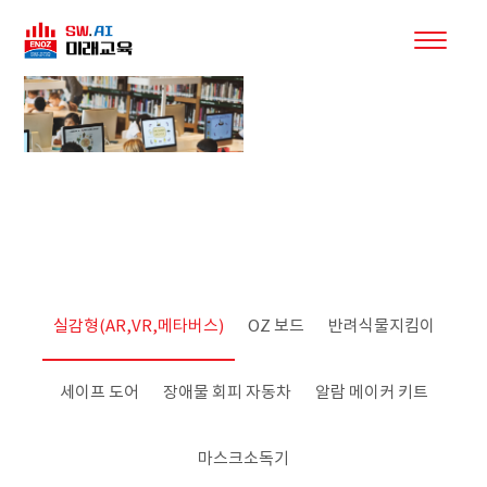
디지털/코딩교구
실감형(AR,VR,메타버스)
OZ 보드
반려식물지킴이
세이프 도어
장애물 회피 자동차
알람 메이커 키트
마스크소독기